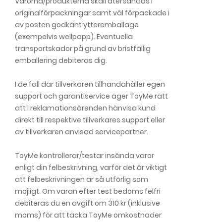
Varorna/produkterna skall återsändas i
originalförpackningar samt väl förpackade i
av posten godkänt ytteremballage
(exempelvis wellpapp). Eventuella
transportskador på grund av bristfällig
emballering debiteras dig.
I de fall där tillverkaren tillhandahåller egen
support och garantiservice äger ToyMe rätt
att i reklamationsärenden hänvisa kund
direkt till respektive tillverkares support eller
av tillverkaren anvisad servicepartner.
ToyMe kontrollerar/testar insända varor
enligt din felbeskrivning, varför det är viktigt
att felbeskrivningen är så utförlig som
möjligt. Om varan efter test bedöms felfri
debiteras du en avgift om 310 kr (inklusive
moms) för att täcka ToyMe omkostnader