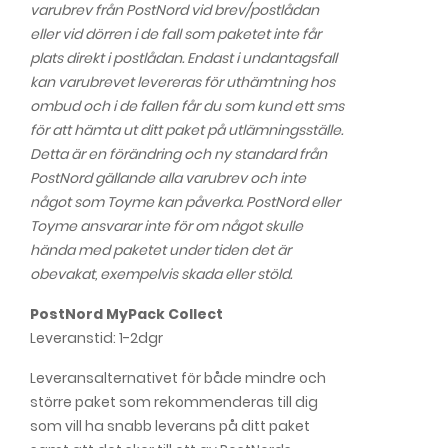
varubrev från PostNord vid brev/postlådan
eller vid dörren i de fall som paketet inte får
plats direkt i postlådan. Endast i undantagsfall
kan varubrevet levereras för uthämtning hos
ombud och i de fallen får du som kund ett sms
för att hämta ut ditt paket på utlämningsställe.
Detta är en förändring och ny standard från
PostNord gällande alla varubrev och inte
något som Toyme kan påverka. PostNord eller
Toyme ansvarar inte för om något skulle
hända med paketet under tiden det är
obevakat, exempelvis skada eller stöld.
PostNord MyPack Collect
Leveranstid: 1-2dgr
Leveransalternativet för både mindre och
större paket som rekommenderas till dig
som vill ha snabb leverans på ditt paket