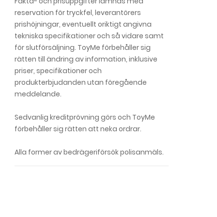
Fakta- och prisuppgifter lämnas med
reservation för tryckfel, leverantörers
prishöjningar, eventuellt oriktigt angivna
tekniska specifikationer och så vidare samt
för slutförsäljning. ToyMe förbehåller sig
rätten till ändring av information, inklusive
priser, specifikationer och
produkterbjudanden utan föregående
meddelande.
Sedvanlig kreditprövning görs och ToyMe
förbehåller sig rätten att neka ordrar.
Alla former av bedrägeriförsök polisanmäls.