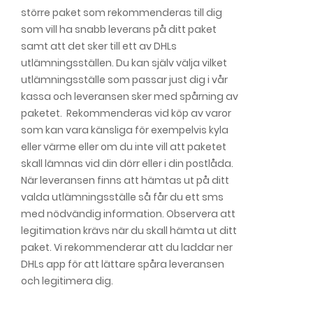
större paket som rekommenderas till dig
som vill ha snabb leverans på ditt paket
samt att det sker till ett av DHLs
utlämningsställen. Du kan själv välja vilket
utlämningsställe som passar just dig i vår
kassa och leveransen sker med spårning av
paketet. Rekommenderas vid köp av varor
som kan vara känsliga för exempelvis kyla
eller värme eller om du inte vill att paketet
skall lämnas vid din dörr eller i din postlåda.
När leveransen finns att hämtas ut på ditt
valda utlämningsställe så får du ett sms
med nödvändig information. Observera att
legitimation krävs när du skall hämta ut ditt
paket. Vi rekommenderar att du laddar ner
DHLs app för att lättare spåra leveransen
och legitimera dig.