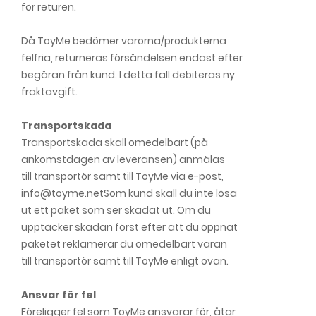
för returen.
Då ToyMe bedömer varorna/produkterna
felfria, returneras försändelsen endast efter
begäran från kund. I detta fall debiteras ny
fraktavgift.
Transportskada
Transportskada skall omedelbart (på
ankomstdagen av leveransen) anmälas
till transportör samt till ToyMe via e-post,
info@toyme.netSom kund skall du inte lösa
ut ett paket som ser skadat ut. Om du
upptäcker skadan först efter att du öppnat
paketet reklamerar du omedelbart varan
till transportör samt till ToyMe enligt ovan.
Ansvar för fel
Föreligger fel som ToyMe ansvarar för, åtar