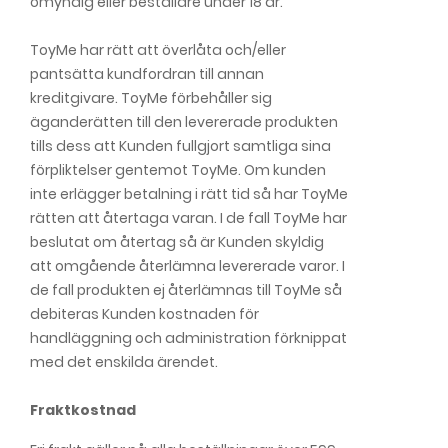
omyndig eller beställare under 18 år.
ToyMe har rätt att överlåta och/eller
pantsätta kundfordran till annan
kreditgivare. ToyMe förbehåller sig
äganderätten till den levererade produkten
tills dess att Kunden fullgjort samtliga sina
förpliktelser gentemot ToyMe. Om kunden
inte erlägger betalning i rätt tid så har ToyMe
rätten att återtaga varan. I de fall ToyMe har
beslutat om återtag så är Kunden skyldig
att omgående återlämna levererade varor. I
de fall produkten ej återlämnas till ToyMe så
debiteras Kunden kostnaden för
handläggning och administration förknippat
med det enskilda ärendet.
Fraktkostnad