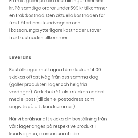
Fri frakt gäller på alla beställningar över 599
kr. På samtliga ordrar under 599 kr tillkommer
en fraktkostnad. Den aktuella kostnaden för
frakt återfinns i kundvagnen och
i kassan. Inga ytterligare kostnader utöver
fraktkostnaden tillkommer.
Leverans
Beställningar mottagna före klockan 14:00
skickas oftast iväg från oss samma dag
(gäller produkter i lager och helgfria
vardagar). Orderbekräftelse skickas endast
med e-post (till den e-postadress som
angivits på ditt kundnummer).
När vi beräknar att skicka din beställning från
vårt lager anges på respektive produkt, i
kundvagnen, i kassan samt i din