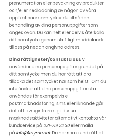
prenumeration eller bevakning av produkter
och/eller nedladdning av någon av våra
applikationer samtycker du till sådan
behandling av dina personuppgifter som
anges ovan. Du kan helt eller delvis återkalla
ditt samtycke genom skriftligt meddelande
till oss på nedan angivna adress.
Dina rättigheter/kontakta oss
Vi
använder dina personuppgifter grundat på
ditt samtycke men du har rätt att dra
tillbaka det samtycket när som helst. Om du
inte önskar att dina personuppgifter ska
användas för exempelvis e-
postmarknadsföring, sms eller liknande går
det att avregistrera sig i dessa
marknadsaktiviteter alternativt kontakta vår
kundservice på
031-719 22 30
eller maila
på
info@toyme.net
. Du har som kund rätt att