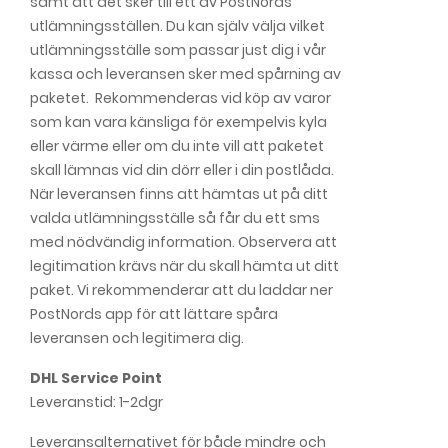
samt att det sker till ett av PostNords
utlämningsställen. Du kan själv välja vilket
utlämningsställe som passar just dig i vår
kassa och leveransen sker med spårning av
paketet. Rekommenderas vid köp av varor
som kan vara känsliga för exempelvis kyla
eller värme eller om du inte vill att paketet
skall lämnas vid din dörr eller i din postlåda.
När leveransen finns att hämtas ut på ditt
valda utlämningsställe så får du ett sms
med nödvändig information. Observera att
legitimation krävs när du skall hämta ut ditt
paket. Vi rekommenderar att du laddar ner
PostNords app för att lättare spåra
leveransen och legitimera dig.
DHL Service Point
Leveranstid: 1-2dgr
Leveransalternativet för både mindre och