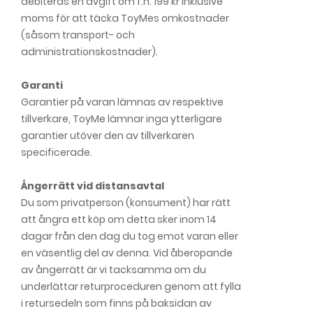
debiteras en avgift om f.n. 199 kr inklusive
moms för att täcka ToyMes omkostnader
(såsom transport- och
administrationskostnader).
Garanti
Garantier på varan lämnas av respektive
tillverkare, ToyMe lämnar inga ytterligare
garantier utöver den av tillverkaren
specificerade.
Ångerrätt vid distansavtal
Du som privatperson (konsument) har rätt
att ångra ett köp om detta sker inom 14
dagar från den dag du tog emot varan eller
en väsentlig del av denna. Vid åberopande
av ångerrätt är vi tacksamma om du
underlättar returproceduren genom att fylla
i retursedeln som finns på baksidan av