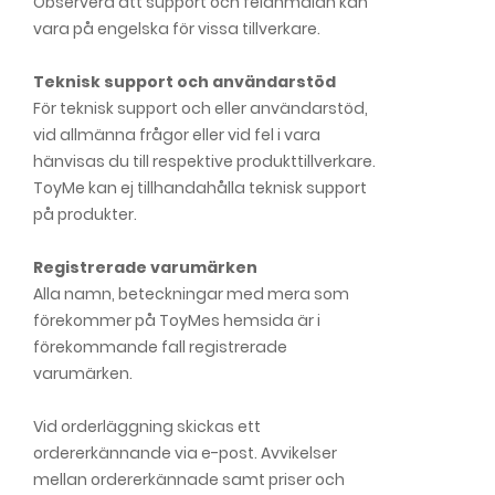
Observera att support och felanmälan kan
vara på engelska för vissa tillverkare.
Teknisk support och användarstöd
För teknisk support och eller användarstöd,
vid allmänna frågor eller vid fel i vara
hänvisas du till respektive produkttillverkare.
ToyMe kan ej tillhandahålla teknisk support
på produkter.
Registrerade varumärken
Alla namn, beteckningar med mera som
förekommer på ToyMes hemsida är i
förekommande fall registrerade
varumärken.
Vid orderläggning skickas ett
ordererkännande via e-post. Avvikelser
mellan ordererkännade samt priser och