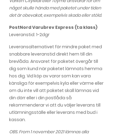
Varken CityMail eller Toyme ansvarar för om
något skulle hända med paketet under tiden
det är obevakat, exempelvis skada eller stöld.
PostNord Varubrev Express (1:a klass)
Leveranstid: 1-2dgr
Leveransalternativet för mindre paket med
snabbare leveranstid direkt hem till din
brevlåda. Ansvaret för paketet övergår till
dig som kund när paketet lämnats hemma
hos dig. Vid köp av varor som kan vara
känsliga för exempelvis kyla eller värme eller
om du inte vill att paketet skall lämnas vid
din dörr eller i din postlåda så
rekommenderar vi att du väljer leverans till
utlämningsställe eller leverans med bud i
kassan.
OBS. From 1 november 2021 lämnas alla