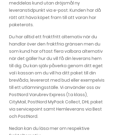
meddelas kund utan dröjsmål ny
leveranstidpunkt via e-post. Kunden har då
rätt att häva köpet fram till att varan har
paketerats.
Du har alltid ett fraktfritt alternativ när du
handlar över den fraktfria gränsen men du
som kund har oftast flera valbara alternativ
när det gäller hur du vill få din leverans hem
till dig. Du kan själv påverka genom ditt eget
val i kassan om du vill ha ditt paket till din
brevlåda, levererat med bud eller exempelvis
till ett utlämningsställe. Vi använder oss av
PostNord Varubrev Express (1:a klass),
CityMail, PostNord MyPack Collect, DHL paket
via servicepoint samt Hemleverans via Best
och PostNord.
Nedan kan du läsa mer om respektive