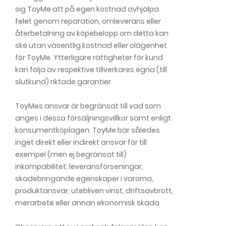
sig ToyMe att på egen kostnad avhjälpa
felet genom reparation, omleverans eller
återbetalning av köpebelopp om detta kan
ske utan väsentlig kostnad eller olägenhet
för ToyMe. Ytterligare rättigheter för kund
kan följa av respektive tillverkares egna (till
slutkund) riktade garantier.
ToyMes ansvar är begränsat till vad som
anges i dessa försäljningsvillkor samt enligt
konsumentköplagen. ToyMe bär således
inget direkt eller indirekt ansvar för till
exempel (men ej begränsat till)
inkompabilitet, leveransförseningar,
skadebringande egenskaper i varorna,
produktansvar, utebliven vinst, driftsavbrott,
merarbete eller annan ekonomisk skada.