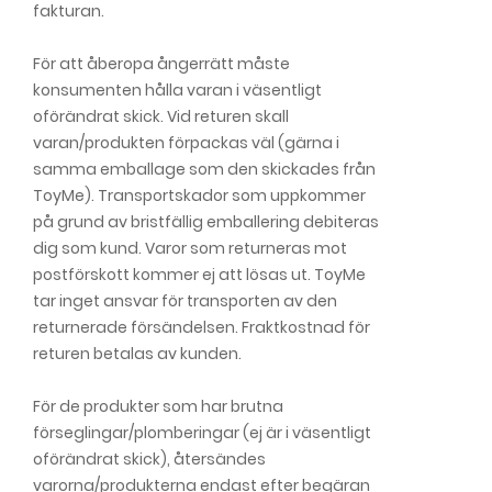
fakturan.
För att åberopa ångerrätt måste
konsumenten hålla varan i väsentligt
oförändrat skick. Vid returen skall
varan/produkten förpackas väl (gärna i
samma emballage som den skickades från
ToyMe). Transportskador som uppkommer
på grund av bristfällig emballering debiteras
dig som kund. Varor som returneras mot
postförskott kommer ej att lösas ut. ToyMe
tar inget ansvar för transporten av den
returnerade försändelsen. Fraktkostnad för
returen betalas av kunden.
För de produkter som har brutna
förseglingar/plomberingar (ej är i väsentligt
oförändrat skick), återsändes
varorna/produkterna endast efter begäran