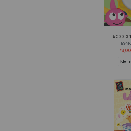
Babblar
EGMO
79,00
Mer i