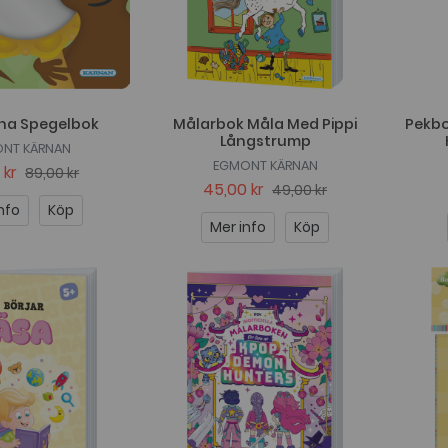
na Spegelbok
Målarbok Måla Med Pippi
Pekbo
Långstrump
NT KÄRNAN
EGMONT KÄRNAN
 kr
89,00 kr
45,00 kr
49,00 kr
nfo
Köp
Mer info
Köp