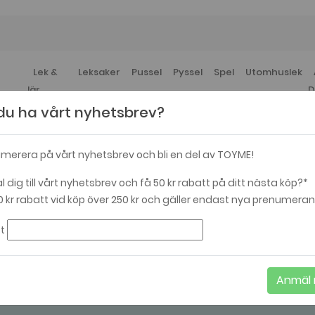
Lek &
Leksaker
Pussel
Pyssel
Spel
Utomhuslek
lär
D
l du ha vårt nyhetsbrev?
merera på vårt nyhetsbrev och bli en del av TOYME!
 dig till vårt nyhetsbrev och få 50 kr rabatt på ditt nästa köp?*
0 kr rabatt vid köp över 250 kr och gäller endast nya prenumeran
t
Böcker
Anmäl 