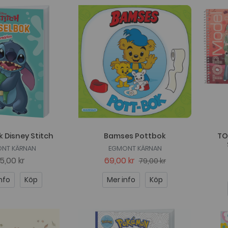
 Disney Stitch
Bamses Pottbok
TO
NT KÄRNAN
EGMONT KÄRNAN
5,00 kr
69,00 kr
79,00 kr
nfo
Köp
Mer info
Köp