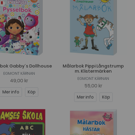
lbok Gabby´s Dollhouse
Målarbok Pippi Långstrump
m. Klistermärken
EGMONT KÄRNAN
EGMONT KÄRNAN
49,00 kr
55,00 kr
Mer info
Köp
Mer info
Köp