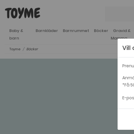
Baby &
Barnkläder
Barnrummet
Böcker
Gravid &
barn
Mamma
Vil
Toyme
Böcker
Prenu
Anmäl
*Få 5
E-pos