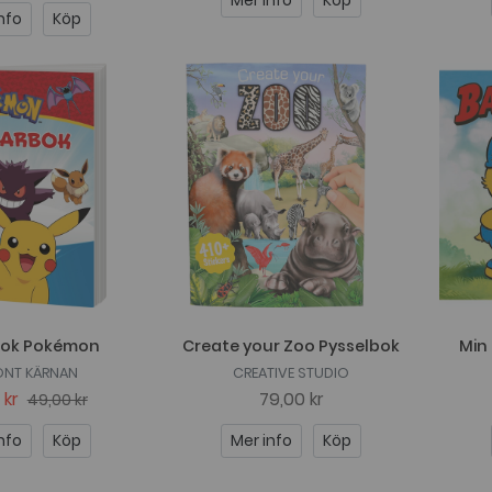
Mer info
Köp
nfo
Köp
bok Pokémon
Create your Zoo Pysselbok
Min
NT KÄRNAN
CREATIVE STUDIO
 kr
79,00 kr
49,00 kr
nfo
Köp
Mer info
Köp