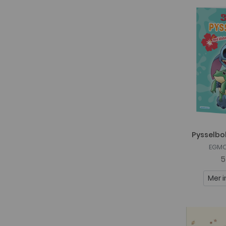
Stardist AB
TOPModel
Tukan
Unicorn Academy
Ylvi
Yumi & Tomu
Pysselbok
EGMO
5
Mer i