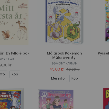
år : En fylla-i-bok
Målarbok Pokemon
Pysse
Målaräventyr
ARDIST AB
EGMONT KÄRNAN
19,00 kr
45,00 kr
49,00 kr
nfo
Köp
Mer info
Köp