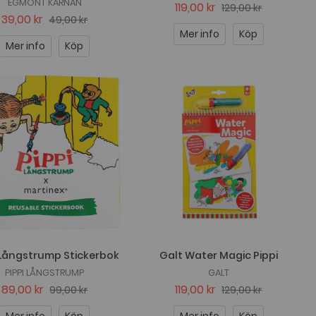
EGMONT KÄRNAN
119,00 kr
129,00 kr
39,00 kr
49,00 kr
Mer info
Köp
Mer info
Köp
 Långstrump Stickerbok
Galt Water Magic Pippi
PIPPI LÅNGSTRUMP
GALT
89,00 kr
119,00 kr
99,00 kr
129,00 kr