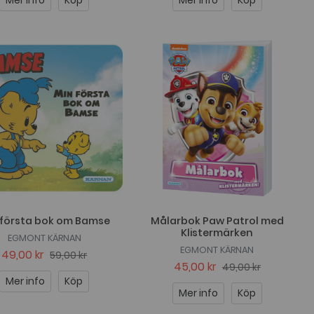
Mer info
Köp
Mer info
Köp
 första bok om Bamse
Målarbok Paw Patrol med
Klistermärken
EGMONT KÄRNAN
EGMONT KÄRNAN
49,00 kr
59,00 kr
45,00 kr
49,00 kr
Mer info
Köp
Mer info
Köp