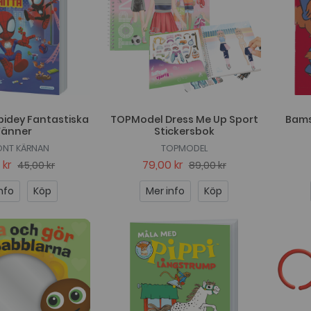
pidey Fantastiska
TOPModel Dress Me Up Sport
Bams
Vänner
Stickersbok
NT KÄRNAN
TOPMODEL
 kr
79,00 kr
45,00 kr
89,00 kr
nfo
Köp
Mer info
Köp