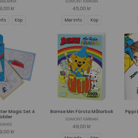
BBLARNA
EGMONT KÄRNAN
9,00 kr
45,00 kr
nfo
Köp
Mer info
Köp
er Magic Set 4
Bamse Min Första Målarbok
Pippi
bilder
EGMONT KÄRNAN
BAMSE
49,00 kr
9,00 kr