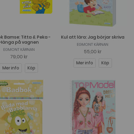
k Bamse: Titta & Peka -
Kul att lära: Jag börjar skriva
Hänga på vagnen
EGMONT KÄRNAN
EGMONT KÄRNAN
55,00 kr
79,00 kr
Mer info
Köp
Mer info
Köp