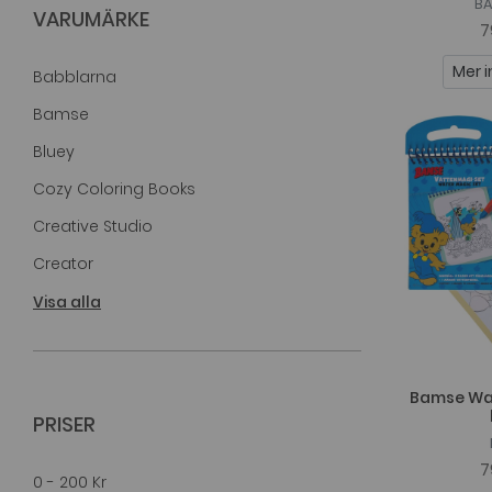
BA
VARUMÄRKE
7
Mer i
Babblarna
Bamse
Bluey
Cozy Coloring Books
Creative Studio
Creator
Design Letters
Visa alla
Dino World + Action
Egmont Kärnan
Bamse Wat
Förlagssystem AB
PRISER
Galt
7
0 - 200 Kr
Handbok För Superhjältar