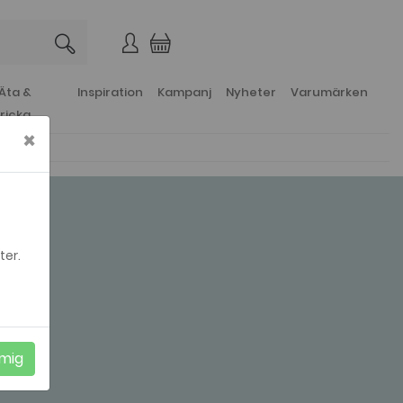
×
Äta &
Inspiration
Kampanj
Nyheter
Varumärken
ricka
×
ter.
mig