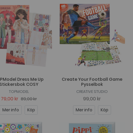
PModel Dress Me Up
Create Your Football Game
Stickersbok COSY
Pysselbok
TOPMODEL
CREATIVE STUDIO
79,00 kr
99,00 kr
89,00 kr
Mer info
Köp
Mer info
Köp