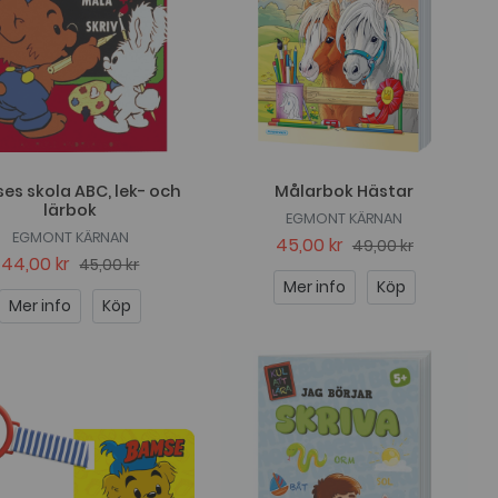
es skola ABC, lek- och
Målarbok Hästar
lärbok
EGMONT KÄRNAN
EGMONT KÄRNAN
45,00 kr
49,00 kr
44,00 kr
45,00 kr
Mer info
Köp
Mer info
Köp