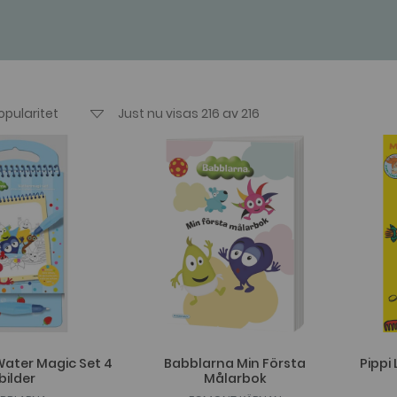
Just nu visas 216 av 216
ater Magic Set 4
Babblarna Min Första
Pippi
bilder
Målarbok