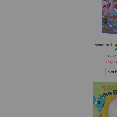
Pysselbok S
EGMO
39,00
Mer i