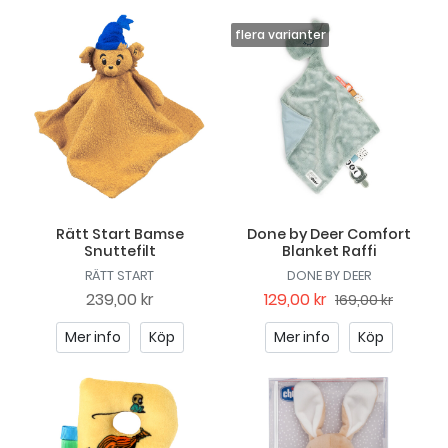
Rätt Start Bamse
Done by Deer Comfort
Snuttefilt
Blanket Raffi
RÄTT START
DONE BY DEER
239,00 kr
129,00 kr
169,00 kr
Mer info
Köp
Mer info
Köp