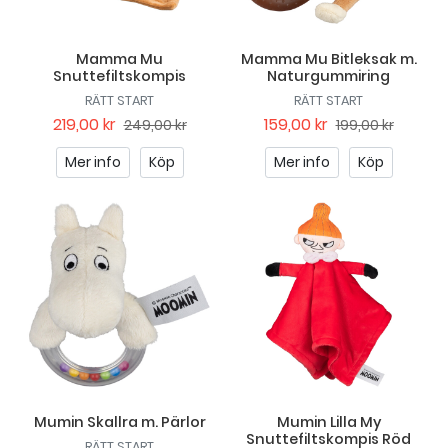
Mamma Mu
Mamma Mu Bitleksak m.
Snuttefiltskompis
Naturgummiring
RÄTT START
RÄTT START
219,00 kr
159,00 kr
249,00 kr
199,00 kr
Mer info
Köp
Mer info
Köp
Mumin Skallra m. Pärlor
Mumin Lilla My
Snuttefiltskompis Röd
RÄTT START