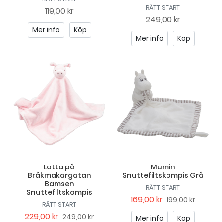
RÄTT START
119,00 kr
249,00 kr
Mer info
Köp
Mer info
Köp
Lotta på
Mumin
Bråkmakargatan
Snuttefiltskompis Grå
Bamsen
RÄTT START
Snuttefiltskompis
169,00 kr
199,00 kr
RÄTT START
229,00 kr
249,00 kr
Mer info
Köp