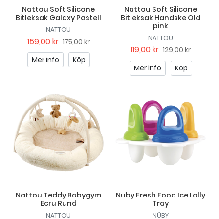
Nattou Soft Silicone
Nattou Soft Silicone
Bitleksak Galaxy Pastell
Bitleksak Handske Old
pink
NATTOU
NATTOU
159,00 kr
175,00 kr
119,00 kr
129,00 kr
Mer info
Köp
Mer info
Köp
Nattou Teddy Babygym
Nuby Fresh Food Ice Lolly
Ecru Rund
Tray
NATTOU
NÛBY