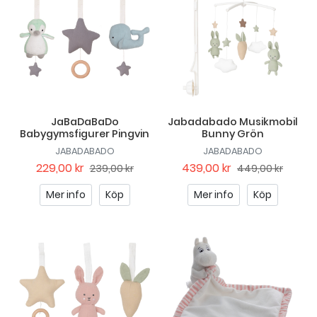
JaBaDaBaDo
Jabadabado Musikmobil
Babygymsfigurer Pingvin
Bunny Grön
JABADABADO
JABADABADO
229,00 kr
439,00 kr
239,00 kr
449,00 kr
Mer info
Köp
Mer info
Köp