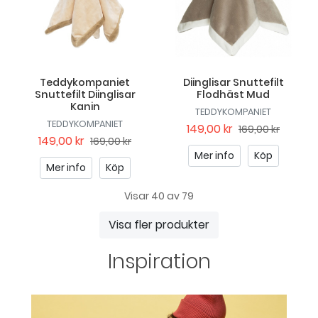
Teddykompaniet
Diinglisar Snuttefilt
Snuttefilt Diinglisar
Flodhäst Mud
Kanin
TEDDYKOMPANIET
TEDDYKOMPANIET
149,00 kr
169,00 kr
149,00 kr
169,00 kr
Mer info
Köp
Mer info
Köp
Visar 40 av 79
Visa fler produkter
Inspiration