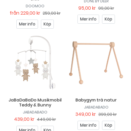
DONE BY DEER
DOOMOO
95,00 kr
99,00 kr
från
229,00 kr
259,00 kr
Mer info
Köp
Mer info
Köp
JaBaDaBaDo Musikmobil
Babygym trä natur
Teddy & Bunny
JABADABADO
JABADABADO
349,00 kr
399,00 kr
439,00 kr
449,00 kr
Mer info
Köp
Mer info
Köp