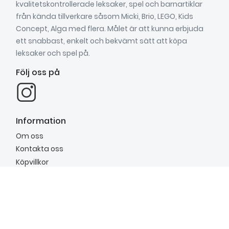
kvalitetskontrollerade leksaker, spel och barnartiklar
från kända tillverkare såsom Micki, Brio, LEGO, Kids
Concept, Alga med flera. Målet är att kunna erbjuda
ett snabbast, enkelt och bekvämt sätt att köpa
leksaker och spel på.
Följ oss på
Information
Om oss
Kontakta oss
Köpvillkor
Vill du ha vårt nyhetsbrev?
Anmäl dig till vårt nyhetsbrev för att få inspiration,
nyheter, unika erbjudanden och mycket mer.