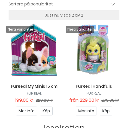
Just nu visas 2 av 2
FurReal My Minis 15 cm
FurReal Handfuls
FUR REAL
FUR REAL
199,00 kr
från
229,00 kr
229,00 kr
279,00 kr
Mer info
Köp
Mer info
Köp