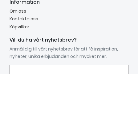
Information
Om oss
Kontakta oss
Köpvillkor
Vill du ha vårt nyhetsbrev?
Anmäl dig till vårt nyhetsbrev för att få inspiration,
nyheter, unika erbjudanden och mycket mer.
Anmäl mig
Kundtjänst
mån.–fre. 9.00 - 15.00
Lunchstängt: 12.00 - 13.00
Tel: 031- 719 22 30
info@toyme.net