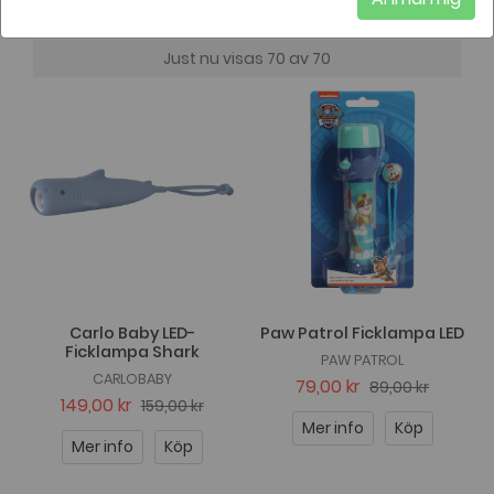
Just nu visas 70 av 70
Carlo Baby LED-
Paw Patrol Ficklampa LED
Ficklampa Shark
PAW PATROL
CARLOBABY
79,00 kr
89,00 kr
149,00 kr
159,00 kr
Mer info
Köp
Mer info
Köp