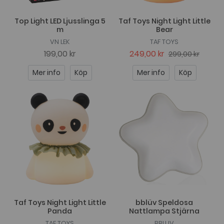
Top Light LED Ljusslinga 5
Taf Toys Night Light Little
m
Bear
VN LEK
TAF TOYS
199,00 kr
249,00 kr
299,00 kr
Mer info
Köp
Mer info
Köp
Taf Toys Night Light Little
bblüv Speldosa
Panda
Nattlampa Stjärna
TAF TOYS
BBLUV