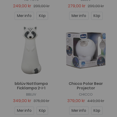
249,00 kr
279,00 kr
299,00 kr
299,00 kr
Mer info
Köp
Mer info
Köp
bblüv Nattlampa
Chicco Polar Bear
Ficklampa 2-i-1
Projector
BBLUV
CHICCO
349,00 kr
379,00 kr
375,00 kr
449,00 kr
Mer info
Köp
Mer info
Köp