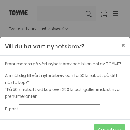
×
Toyme
Barnrummet
Belysning
×
Vill du ha vårt nyhetsbrev?
Prenumerera på vårt nyhetsbrev och bli en del av TOYME!
Belysning
Anmäl dig till vårt nyhetsbrev och få 50 kr rabatt på ditt
nästa köp?*
*Få 50 kr rabatt vid köp över 250 kr och gäller endast nya
prenumeranter.
E-post
VARUMÄRKE
PRISER
Anmäl mig