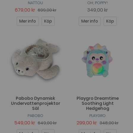
NATTOU
OH, POPPY!
679,00 kr
349,00 kr
699,00 kr
Mer info
Köp
Mer info
Köp
Pabobo Dynamisk
Playgro Dreamtime
Undervattenprojektor
Soothing Light
Säl
Hedgehog
PABOBO
PLAYGRO
549,00 kr
299,00 kr
649,00 kr
348,00 kr