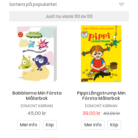
Just nu visas 113 av 113
Babblarna Min Första
Pippi Långstrump Min
Målarbok
Första Målarbok
EGMONT KÄRNAN
EGMONT KÄRNAN
45,00 kr
39,00 kr
49,00 kr
Mer info
Köp
Mer info
Köp