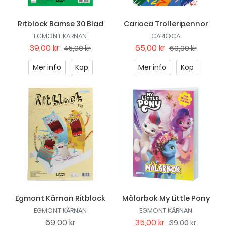
Ritblock Bamse 30 Blad
Carioca Trolleripennor
EGMONT KÄRNAN
CARIOCA
39,00 kr
65,00 kr
45,00 kr
69,00 kr
Mer info
Köp
Mer info
Köp
Egmont Kärnan Ritblock
Målarbok My Little Pony
EGMONT KÄRNAN
EGMONT KÄRNAN
69,00 kr
35,00 kr
39,00 kr