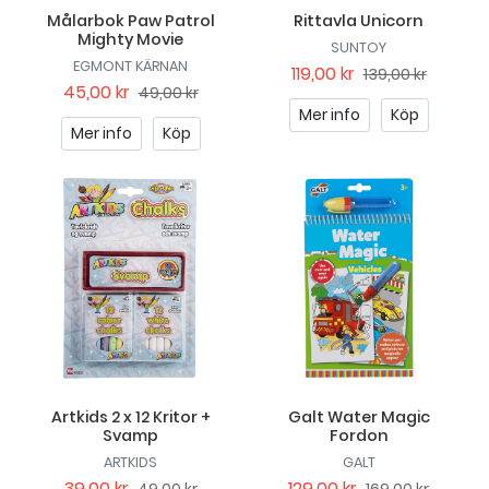
Målarbok Paw Patrol
Rittavla Unicorn
Mighty Movie
SUNTOY
EGMONT KÄRNAN
119,00 kr
139,00 kr
45,00 kr
49,00 kr
Mer info
Köp
Mer info
Köp
Artkids 2 x 12 Kritor +
Galt Water Magic
Svamp
Fordon
ARTKIDS
GALT
39,00 kr
129,00 kr