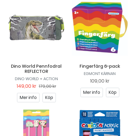
Dino World Pennfodral
Fingerfärg 6-pack
REFLECTOR
EGMONT KÄRNAN
DINO WORLD + ACTION
109,00 kr
149,00 kr
179,00 kr
Mer info
Köp
Mer info
Köp