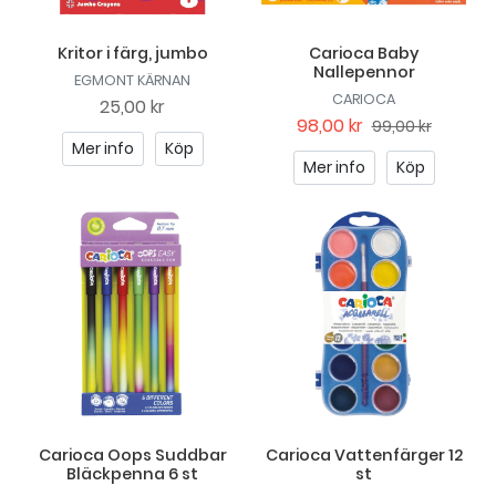
Kritor i färg, jumbo
Carioca Baby
Nallepennor
EGMONT KÄRNAN
CARIOCA
25,00 kr
98,00 kr
99,00 kr
Mer info
Köp
Mer info
Köp
Carioca Oops Suddbar
Carioca Vattenfärger 12
Bläckpenna 6 st
st