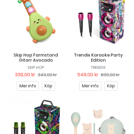
Skip Hop Farmstand
Trendix Karaoke Party
Gitarr Avocado
Edition
SKIP HOP
TRENDIX
339,00 kr
549,00 kr
349,00 kr
699,00 kr
Mer info
Köp
Mer info
Köp