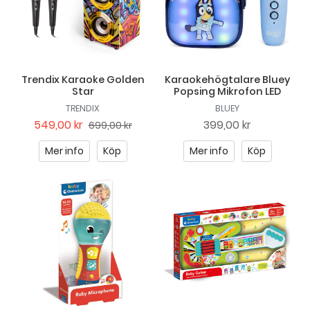
Trendix Karaoke Golden
Karaokehögtalare Bluey
Star
Popsing Mikrofon LED
TRENDIX
BLUEY
549,00 kr
399,00 kr
699,00 kr
Mer info
Köp
Mer info
Köp