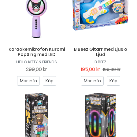
Karaokemikrofon Kuromi
B Beez Gitarr med Ljus o
PopSing med LED
Ljud
HELLO KITTY & FRIENDS
B BEEZ
299,00 kr
195,00 kr
199,00 kr
Mer info
Köp
Mer info
Köp