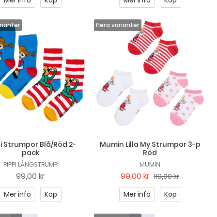
Mer info
Köp
Mer info
Köp
i Strumpor Blå/Röd 2-
Mumin Lilla My Strumpor 3-p
pack
Röd
PIPPI LÅNGSTRUMP
MUMIN
99,00 kr
99,00 kr
119,00 kr
Mer info
Köp
Mer info
Köp