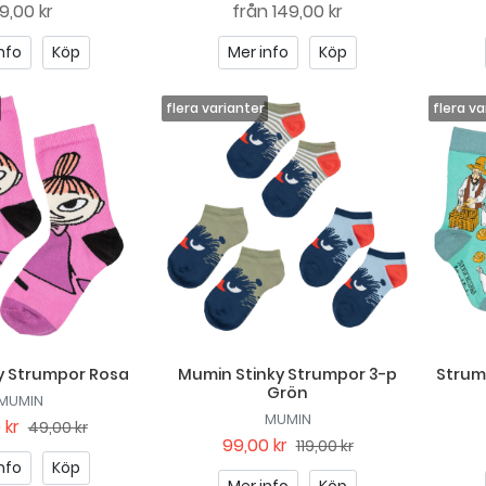
9,00 kr
från
149,00 kr
nfo
Köp
Mer info
Köp
 My Strumpor Rosa
Mumin Stinky Strumpor 3-p
Strum
Grön
MUMIN
MUMIN
 kr
49,00 kr
99,00 kr
119,00 kr
nfo
Köp