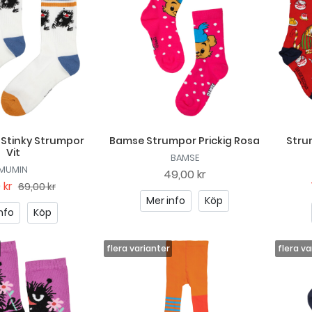
Stinky Strumpor
Bamse Strumpor Prickig Rosa
Stru
Vit
BAMSE
MUMIN
49,00 kr
 kr
69,00 kr
Mer info
Köp
nfo
Köp