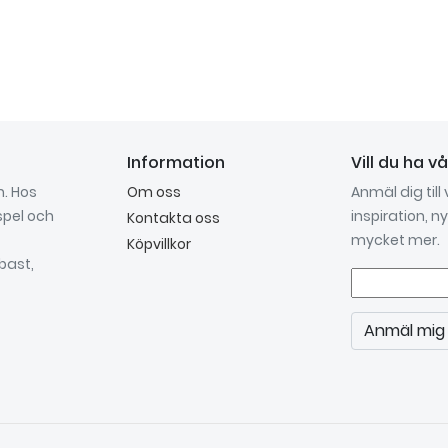
Information
Vill du ha v
n. Hos
Om oss
Anmäl dig till
spel och
inspiration, 
Kontakta oss
mycket mer.
Köpvillkor
bast,
Anmäl mig