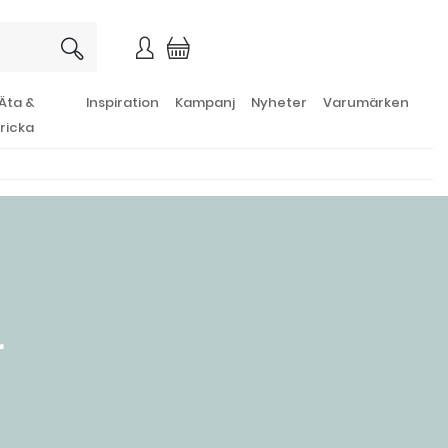
×
Äta &
Inspiration
Kampanj
Nyheter
Varumärken
ricka
r