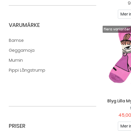
9
Mer i
VARUMÄRKE
Bamse
Geggamoja
Mumin
Pippi Långstrump
Blyg Lilla
45,00
PRISER
Mer i