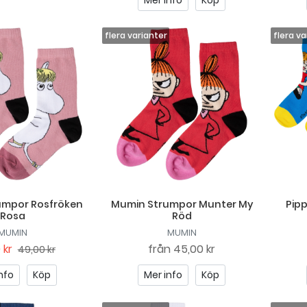
Mer info
Köp
umpor Rosfröken
Mumin Strumpor Munter My
Pipp
Rosa
Röd
MUMIN
MUMIN
 kr
från
45,00 kr
49,00 kr
nfo
Köp
Mer info
Köp