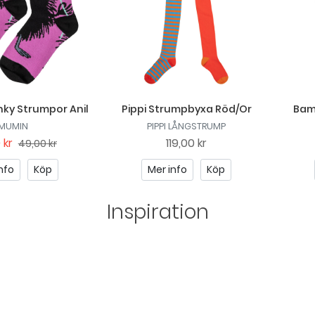
ky Strumpor Anil
Pippi Strumpbyxa Röd/Or
Bam
MUMIN
PIPPI LÅNGSTRUMP
 kr
119,00 kr
49,00 kr
nfo
Köp
Mer info
Köp
Inspiration