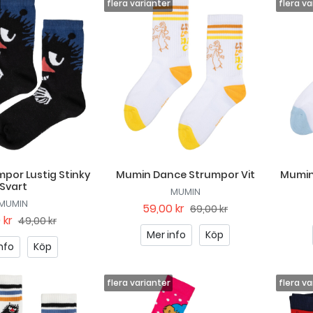
por Lustig Stinky
Mumin Dance Strumpor Vit
Mumin
Svart
MUMIN
MUMIN
59,00 kr
69,00 kr
 kr
49,00 kr
Mer info
Köp
nfo
Köp