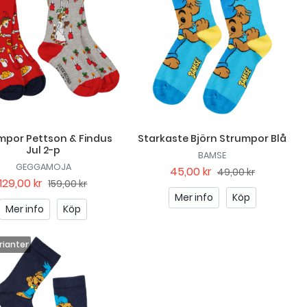
mpor Pettson & Findus
Starkaste Björn Strumpor Blå
Jul 2-p
BAMSE
GEGGAMOJA
45,00 kr
49,00 kr
129,00 kr
159,00 kr
Mer info
Köp
Mer info
Köp