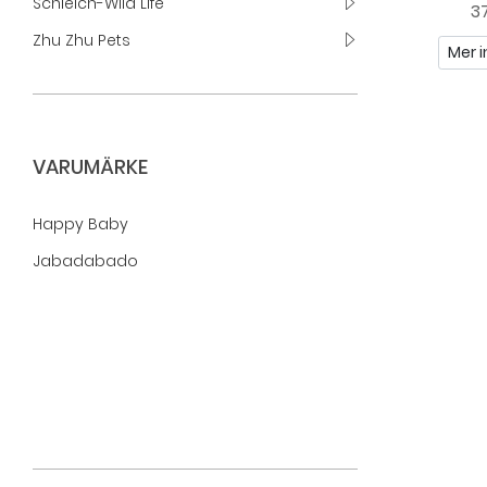
Schleich-Wild Life
37
Zhu Zhu Pets
Mer i
VARUMÄRKE
Happy Baby
Jabadabado