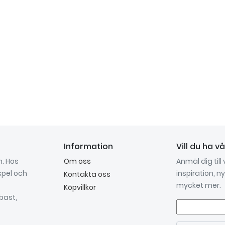
Information
Vill du ha v
n. Hos
Om oss
Anmäl dig till
spel och
inspiration, 
Kontakta oss
mycket mer.
Köpvillkor
bast,