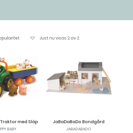
Just nu visas 2 av 2
Traktor med Släp
JaBaDaBaDo Bondgård
PPY BABY
JABADABADO