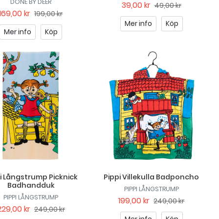
DONE BY DEER
39,00 kr
49,00 kr
169,00 kr
199,00 kr
Mer info
Köp
Mer info
Köp
i Långstrump Picknick
Pippi Villekulla Badponcho
Badhandduk
PIPPI LÅNGSTRUMP
PIPPI LÅNGSTRUMP
199,00 kr
249,00 kr
229,00 kr
249,00 kr