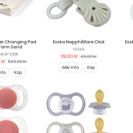
er Changing Pad
Esska Napphållare Click
Ess
 Farm Sand
ESSKA
E BY DEER
39,00 kr
49,00 kr
 kr
549,00 kr
Mer info
Köp
nfo
Köp