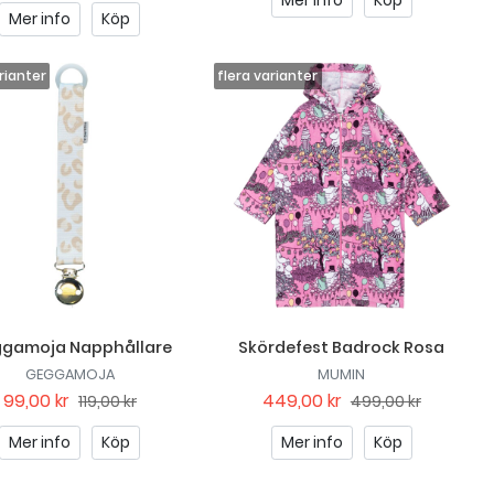
Mer info
Köp
Mer info
Köp
gamoja Napphållare
Skördefest Badrock Rosa
GEGGAMOJA
MUMIN
99,00 kr
449,00 kr
119,00 kr
499,00 kr
Mer info
Köp
Mer info
Köp