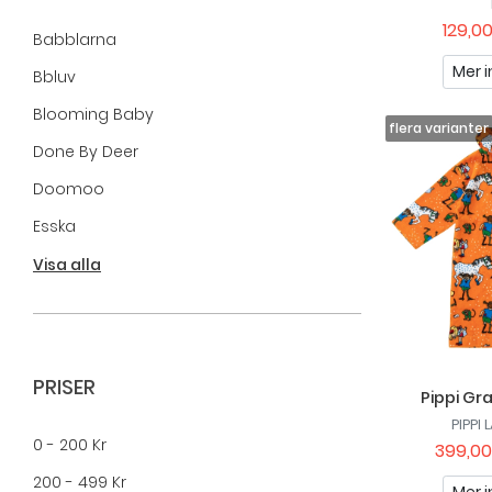
129,00
Babblarna
Mer i
Bbluv
Blooming Baby
Done By Deer
Doomoo
Esska
Geggamoja
Visa alla
Leklyckan
Mumin
Nattou
PRISER
Pippi Gr
NENO
PIPPI
0 - 200 Kr
399,00
Nûby
200 - 499 Kr
Oh, Poppy!