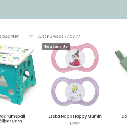
Just nu visas 77 av 77
Badrumspall
Esska Napp Happy Mumin
Do
llbar Barn
ESSKA