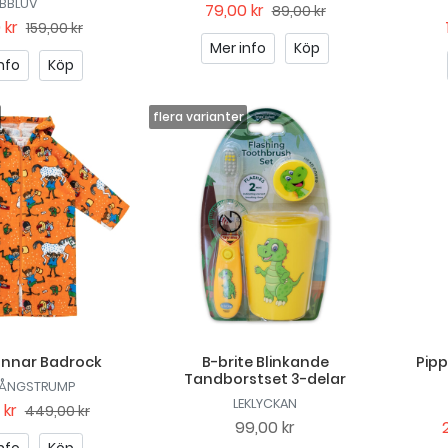
BBLUV
79,00 kr
89,00 kr
 kr
159,00 kr
Mer info
Köp
nfo
Köp
annar Badrock
B-brite Blinkande
Pipp
Tandborstset 3-delar
 LÅNGSTRUMP
LEKLYCKAN
 kr
449,00 kr
99,00 kr