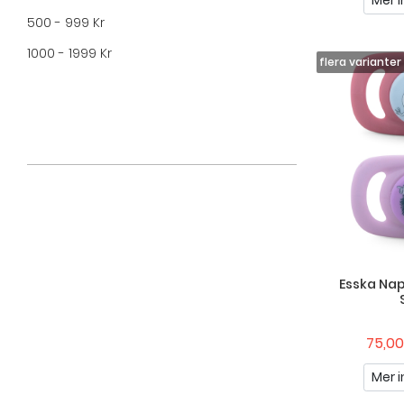
Mer i
500 - 999 Kr
Pippi Långstrump
1000 - 1999 Kr
Rätt Start
Skip Hop
Swimpy
Teddykompaniet
Esska Nap
75,00
Mer i