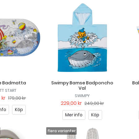
e Badmatta
Swimpy Bamse Badponcho
Ba
Val
TT START
SWIMPY
 kr
179,00 kr
229,00 kr
249,00 kr
nfo
Köp
Mer info
Köp