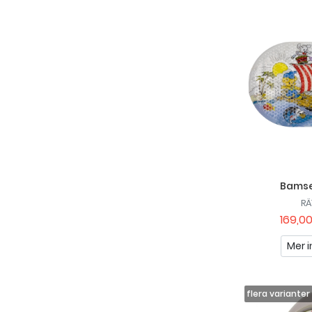
Bams
RÄ
169,00
Mer i