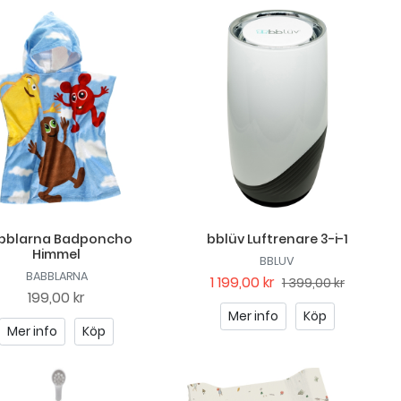
bblarna Badponcho
bblüv Luftrenare 3-i-1
Himmel
BBLUV
BABBLARNA
1 199,00 kr
1 399,00 kr
199,00 kr
Mer info
Köp
Mer info
Köp