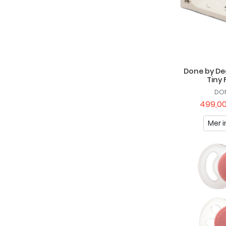
Done by De
Tiny
DON
499,00
Mer i