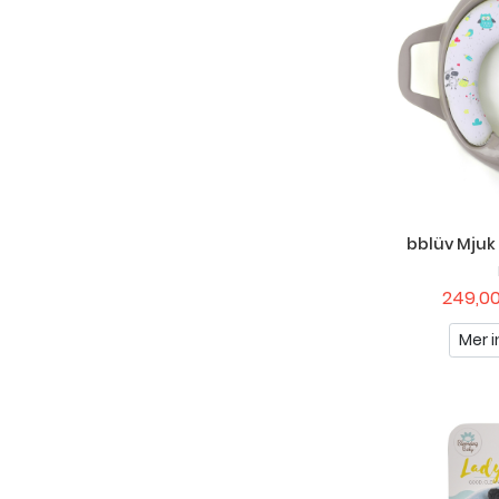
bblüv Mjuk 
249,00
Mer i