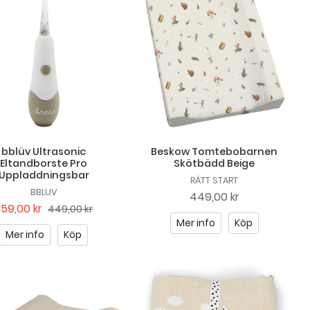
bblüv Ultrasonic
Beskow Tomtebobarnen
Eltandborste Pro
Skötbädd Beige
Uppladdningsbar
RÄTT START
BBLUV
449,00 kr
359,00 kr
449,00 kr
Mer info
Köp
Mer info
Köp