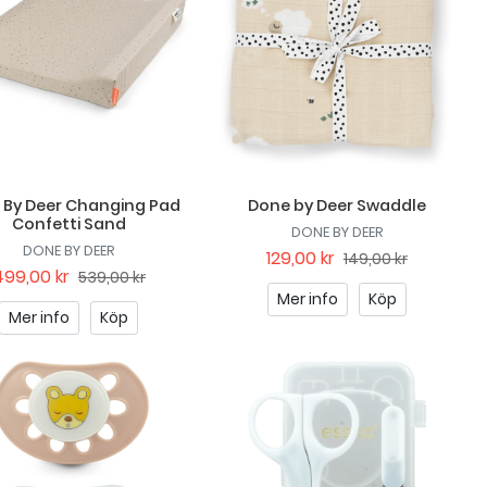
 By Deer Changing Pad
Done by Deer Swaddle
Confetti Sand
DONE BY DEER
DONE BY DEER
129,00 kr
149,00 kr
499,00 kr
539,00 kr
Mer info
Köp
Mer info
Köp