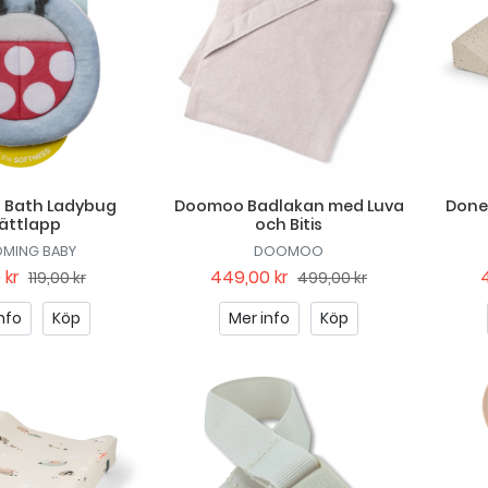
 Bath Ladybug
Doomoo Badlakan med Luva
Done
ättlapp
och Bitis
MING BABY
DOOMOO
 kr
449,00 kr
119,00 kr
499,00 kr
nfo
Köp
Mer info
Köp