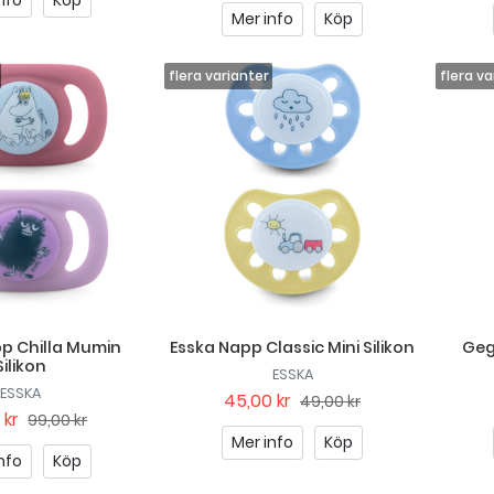
nfo
Köp
Mer info
Köp
p Chilla Mumin
Esska Napp Classic Mini Silikon
Geg
Silikon
ESSKA
ESSKA
45,00 kr
49,00 kr
 kr
99,00 kr
Mer info
Köp
nfo
Köp