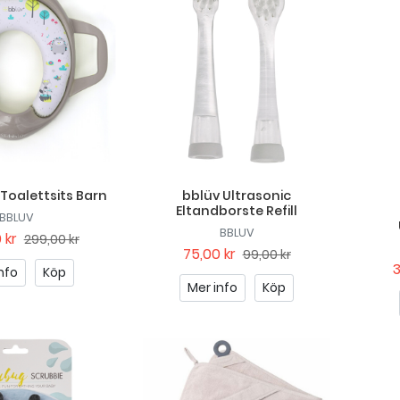
Toalettsits Barn
bblüv Ultrasonic
Eltandborste Refill
BBLUV
BBLUV
 kr
299,00 kr
75,00 kr
99,00 kr
nfo
Köp
Mer info
Köp