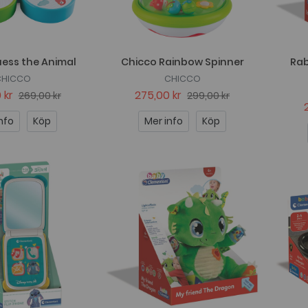
ess the Animal
Chicco Rainbow Spinner
Rab
CHICCO
CHICCO
 kr
275,00 kr
269,00 kr
299,00 kr
nfo
Köp
Mer info
Köp