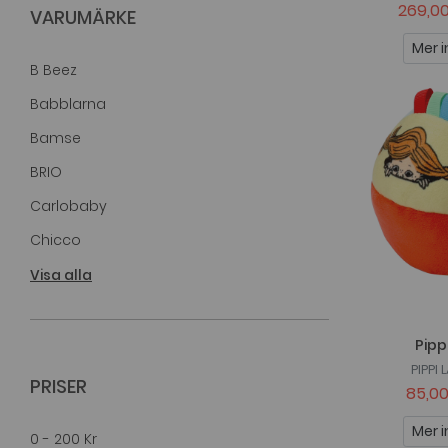
269,00
VARUMÄRKE
Mer i
B Beez
Babblarna
Bamse
BRIO
Carlobaby
Chicco
Clementoni Baby
Visa alla
Disney
Done By Deer
Pipp
PIPPI
Fisher Price
PRISER
85,00
Geomag
Mer i
0 - 200 Kr
Gerardo Toys