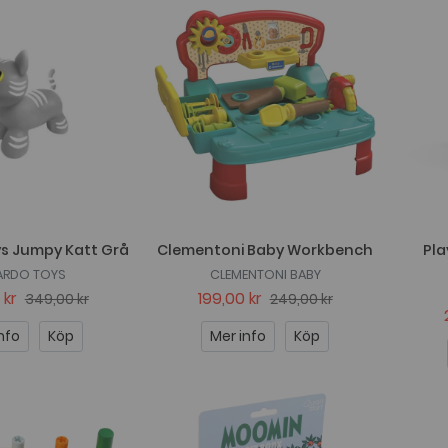
s Jumpy Katt Grå
Clementoni Baby Workbench
Pla
ARDO TOYS
CLEMENTONI BABY
 kr
199,00 kr
349,00 kr
249,00 kr
nfo
Köp
Mer info
Köp