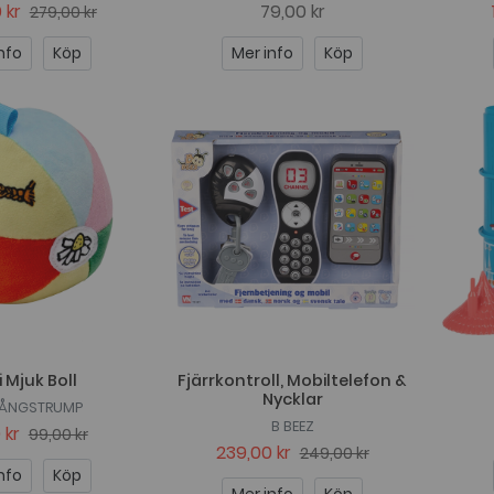
 kr
79,00 kr
279,00 kr
nfo
Köp
Mer info
Köp
i Mjuk Boll
Fjärrkontroll, Mobiltelefon &
Nycklar
 LÅNGSTRUMP
B BEEZ
 kr
99,00 kr
239,00 kr
249,00 kr
nfo
Köp