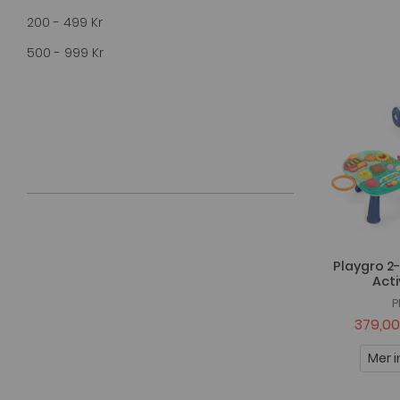
200 - 499 Kr
GP4
500 - 999 Kr
Hape
Happy Baby
Infinifun
Jabadabado
Jelly Blox
Kids Concept
Lamaze
Playgro 2-
Mamma Mu
Acti
Micki
P
379,00
Modimi
Mer i
Mumin
Nattou