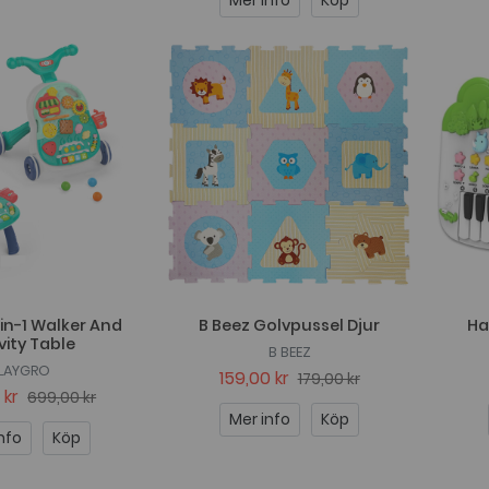
Mer info
Köp
in-1 Walker And
B Beez Golvpussel Djur
Ha
vity Table
B BEEZ
LAYGRO
159,00 kr
179,00 kr
 kr
699,00 kr
Mer info
Köp
nfo
Köp