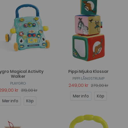
ygro Magical Activity
Pippi Mjuka Klossar
Walker
PIPPI LÅNGSTRUMP
PLAYGRO
249,00 kr
279,00 kr
299,00 kr
319,00 kr
Mer info
Köp
Mer info
Köp