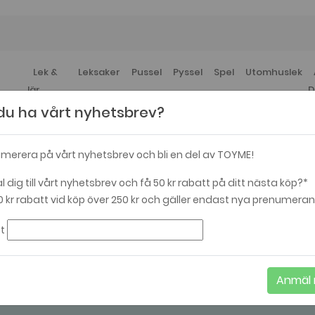
Lek &
Leksaker
Pussel
Pyssel
Spel
Utomhuslek
lär
D
l du ha vårt nyhetsbrev?
merera på vårt nyhetsbrev och bli en del av TOYME!
 dig till vårt nyhetsbrev och få 50 kr rabatt på ditt nästa köp?*
0 kr rabatt vid köp över 250 kr och gäller endast nya prenumeran
t
Aktivitetsleksaker
Anmäl 