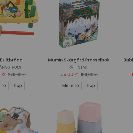
 Bultbräda
Mumin Skärgård Prasselbok
Babb
 LÅNGSTRUMP
RÄTT START
 kr
169,00 kr
279,00 kr
199,00 kr
nfo
Köp
Mer info
Köp