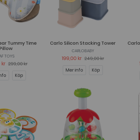
Bear Tummy Time
Carlo Silicon Stacking Tower
Carlo
Pillow
CARLOBABY
AF TOYS
199,00 kr
249,00 kr
 kr
299,00 kr
Mer info
Köp
nfo
Köp