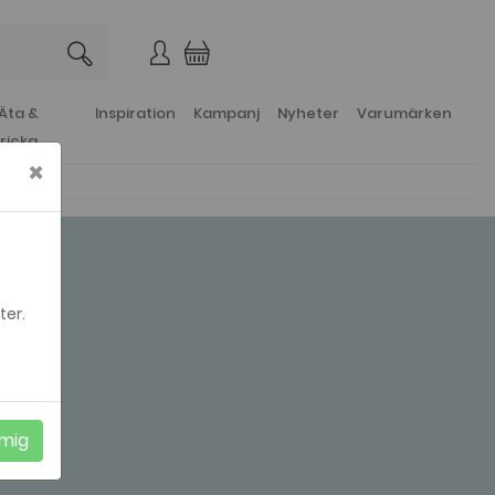
×
Äta &
Inspiration
Kampanj
Nyheter
Varumärken
ricka
×
ter.
mig