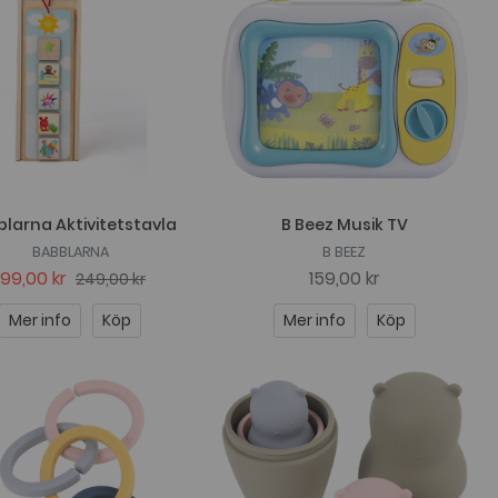
larna Aktivitetstavla
B Beez Musik TV
BABBLARNA
B BEEZ
199,00 kr
159,00 kr
249,00 kr
Mer info
Köp
Mer info
Köp