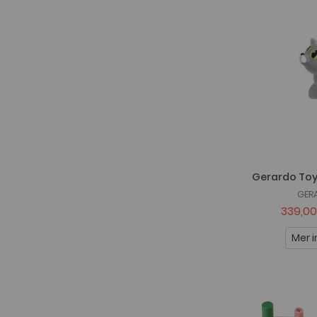
Nûby
Peppa Pig
Pippi Långstrump
Playgro
Rätt Start
Simba Toys
Skip Hop
Gerardo Toy
Taf Toys
GER
Teddykompaniet
339,00
Tomy
Mer i
VIGA
Vtech