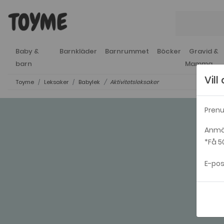
Baby &
Barnkläder
Barnrummet
Böcker
Gravid &
barn
Mamma
Vil
Toyme
Leksaker
Babylek
Aktivitetsleksaker
Prenu
Anmäl
*Få 5
E-pos