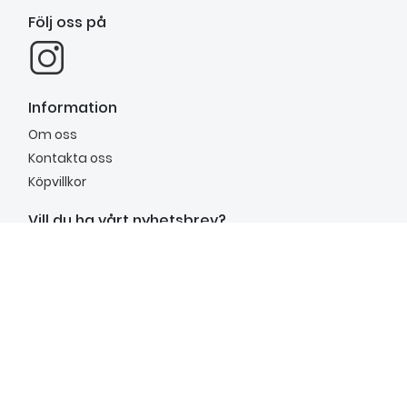
Följ oss på
Information
Om oss
Kontakta oss
Köpvillkor
Vill du ha vårt nyhetsbrev?
Anmäl dig till vårt nyhetsbrev för att få inspiration,
nyheter, unika erbjudanden och mycket mer.
Anmäl mig
Kundtjänst
mån.–fre. 9.00 - 15.00