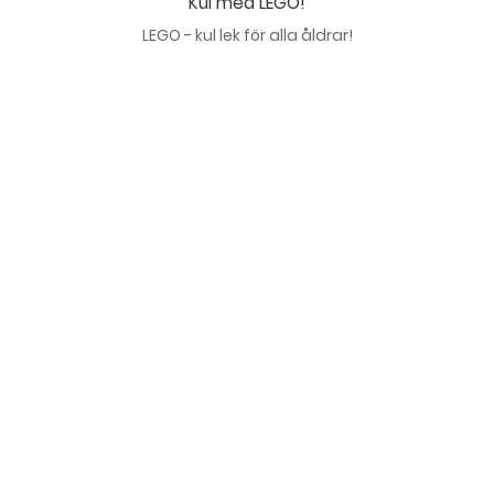
Kul med LEGO!
LEGO - kul lek för alla åldrar!